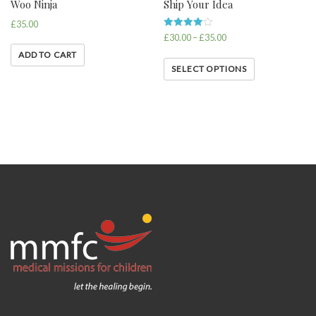
Woo Ninja
Ship Your Idea
£
35.00
Rated
£
30.00
–
£
35.00
4.00
out of 5
ADD TO CART
SELECT OPTIONS