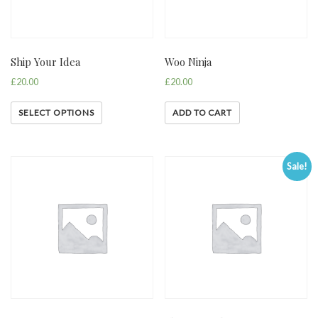
Ship Your Idea
Woo Ninja
£
20.00
£
20.00
SELECT OPTIONS
ADD TO CART
Sale!